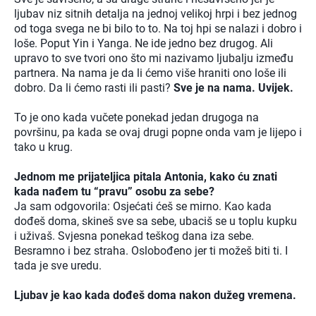
ljubav niz sitnih detalja na jednoj velikoj hrpi i bez jednog
od toga svega ne bi bilo to to. Na toj hpi se nalazi i dobro i
loše. Poput Yin i Yanga. Ne ide jedno bez drugog. Ali
upravo to sve tvori ono što mi nazivamo ljubalju između
partnera. Na nama je da li ćemo više hraniti ono loše ili
dobro. Da li ćemo rasti ili pasti?
Sve je na nama. Uvijek.
To je ono kada vučete ponekad jedan drugoga na
površinu, pa kada se ovaj drugi popne onda vam je lijepo i
tako u krug.
Jednom me prijateljica pitala Antonia, kako ću znati
kada nađem tu “pravu” osobu za sebe?
Ja sam odgovorila: Osjećati ćeš se mirno. Kao kada
dođeš doma, skineš sve sa sebe, ubaciš se u toplu kupku
i uživaš. Svjesna ponekad teškog dana iza sebe.
Besramno i bez straha. Oslobođeno jer ti možeš biti ti. I
tada je sve uredu.
Ljubav je kao kada dođeš doma nakon dužeg vremena.