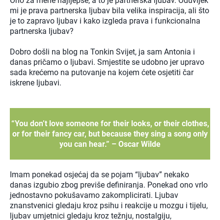
Ono za mene najljepše, a to je partnerska ljubav. Oduvijek
mi je prava partnerska ljubav bila velika inspiracija, ali što
je to zapravo ljubav i kako izgleda prava i funkcionalna
partnerska ljubav?
Dobro došli na blog na Tonkin Svijet, ja sam Antonia i
danas pričamo o ljubavi. Smjestite se udobno jer upravo
sada krećemo na putovanje na kojem ćete osjetiti čar
iskrene ljubavi.
“You don’t love someone for their looks, or their clothes,
or for their fancy car, but because they sing a song only
you can hear.” – Oscar Wilde
Imam ponekad osjećaj da se pojam “ljubav” nekako
danas izgubio zbog previše definiranja. Ponekad ono vrlo
jednostavno pokušavamo zakomplicirati. Ljubav
znanstvenici gledaju kroz psihu i reakcije u mozgu i tijelu,
ljubav umjetnici gledaju kroz težnju, nostalgiju,