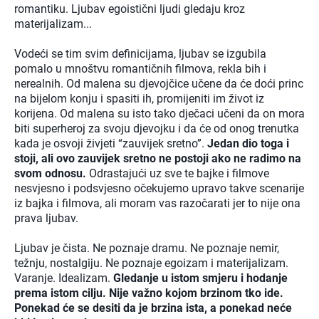
romantiku. Ljubav egoistični ljudi gledaju kroz
materijalizam...
Vodeći se tim svim definicijama, ljubav se izgubila
pomalo u mnoštvu romantičnih filmova, rekla bih i
nerealnih. Od malena su djevojčice učene da će doći princ
na bijelom konju i spasiti ih, promijeniti im život iz
korijena. Od malena su isto tako dječaci učeni da on mora
biti superheroj za svoju djevojku i da će od onog trenutka
kada je osvoji živjeti “zauvijek sretno”.
Jedan dio toga i
stoji, ali ovo zauvijek sretno ne postoji ako ne radimo na
svom odnosu.
Odrastajući uz sve te bajke i filmove
nesvjesno i podsvjesno očekujemo upravo takve scenarije
iz bajka i filmova, ali moram vas razočarati jer to nije ona
prava ljubav.
Ljubav je čista. Ne poznaje dramu. Ne poznaje nemir,
težnju, nostalgiju. Ne poznaje egoizam i materijalizam.
Varanje. Idealizam.
Gledanje u istom smjeru i hodanje
prema istom cilju. Nije važno kojom brzinom tko ide.
Ponekad će se desiti da je brzina ista, a ponekad neće