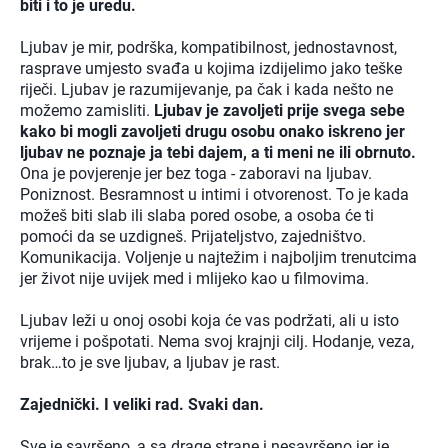
biti i to je uredu.
Ljubav je mir, podrška, kompatibilnost, jednostavnost,
rasprave umjesto svađa u kojima izdijelimo jako teške
riječi. Ljubav je razumijevanje, pa čak i kada nešto ne
možemo zamisliti.
Ljubav je zavoljeti prije svega sebe
kako bi mogli zavoljeti drugu osobu onako iskreno jer
ljubav ne poznaje ja tebi dajem, a ti meni ne ili obrnuto.
Ona je povjerenje jer bez toga - zaboravi na ljubav.
Poniznost. Besramnost u intimi i otvorenost. To je kada
možeš biti slab ili slaba pored osobe, a osoba će ti
pomoći da se uzdigneš. Prijateljstvo, zajedništvo.
Komunikacija. Voljenje u najtežim i najboljim trenutcima
jer život nije uvijek med i mlijeko kao u filmovima.
Ljubav leži u onoj osobi koja će vas podržati, ali u isto
vrijeme i pošpotati. Nema svoj krajnji cilj. Hodanje, veza,
brak…to je sve ljubav, a ljubav je rast.
Zajednički. I veliki rad. Svaki dan.
Sve je savršeno, a sa drage strane i nesavršeno jer je