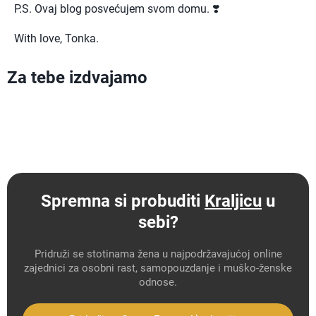
P.S. Ovaj blog posvećujem svom domu. ❣️
With love, Tonka.
Za tebe izdvajamo
Spremna si probuditi
Kraljicu
u
sebi?
Pridruži se stotinama žena u najpodržavajućoj online
zajednici za osobni rast, samopouzdanje i muško-ženske
odnose.