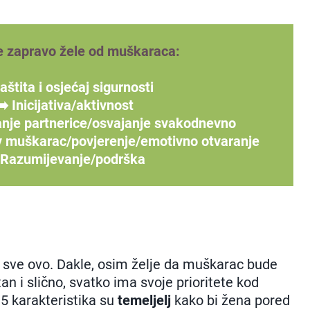
e zapravo žele od muškaraca:
aštita i osjećaj sigurnosti
➡️ Inicijativa/aktivnost
nje partnerice/osvajanje svakodnevno
v muškarac/povjerenje/emotivno otvaranje
 Razumijevanje/podrška
sve ovo. Dakle, osim želje da muškarac bude
an i slično, svatko ima svoje prioritete kod
h 5 karakteristika su
temeljelj
kako bi žena pored