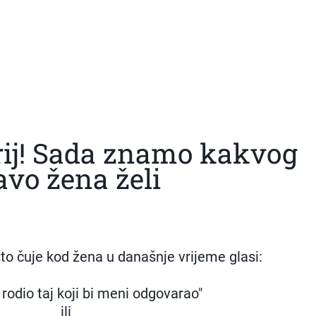
rij! Sada znamo kakvog
vo žena želi
to čuje kod žena u današnje vrijeme glasi:
š rodio taj koji bi meni odgovarao"
ili