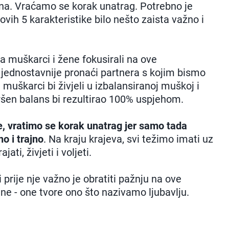
tna. Vraćamo se korak unatrag. Potrebno je
ovih 5 karakteristike bilo nešto zaista važno i
 muškarci i žene fokusirali na ove
o jednostavnije pronaći partnera s kojim bismo
i muškarci bi živjeli u izbalansiranoj muškoj i
avršen balans bi rezultirao 100% uspjehom.
e, vratimo se korak unatrag jer samo tada
o i trajno
. Na kraju krajeva, svi težimo imati uz
ti, živjeti i voljeti.
i prije nje važno je obratiti pažnju na ove
ne - one tvore ono što nazivamo ljubavlju.