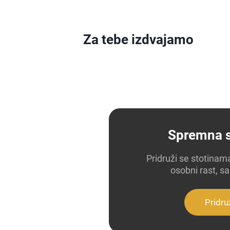
Za tebe izdvajamo
Spremna s
Pridruži se stotinam
osobni rast, 
Pridru