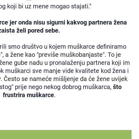
g koji bi uz mene mogao stajati."
ce jer onda nisu sigurni kakvog partnera žena
zaista želi pored sebe.
ili smo društvo u kojem muškarce definiramo
", a žene kao "previše muškobanjaste". To je
 žene gube nadu u pronalaženju partnera koji im
k muškarci sve manje vide kvalitete kod žena i
v. Često se nameće mišljenje da će žene uvijek
estog" prije nego nekog dobrog muškarca,
što
frustrira muškarce
.