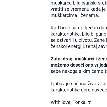
muškarca bila istinski sre
vratiti se vremenu kada je 
muškarcima i ženama.
Kad bi se samo tjedan dana
karakteristike, bilo bi pun
se ostvarili u životu. Žene 
ženskoj energiji, te taj s
Zato, dragi muškarci i žen
možemo doseći ono vrijedn
sebe nekoga s kim ćemo traja
Ljubav je suština života, al
karakteristike gore navede
With love, Tonka. ❣️