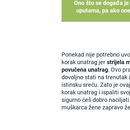
Ono što se događa je 
uputama, pa ako one 
Ponekad nije potrebno uvod
korak unatrag jer
strijela 
povučena unatrag
. Ovo pra
dovoljno stati na trenutak i
istinsku sreću. Zato je ova
korak unatrag i ispaliti sv
sigurno ćeš dobro naciljat
muškarca žene zapravo žel