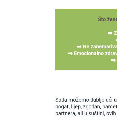
Što žen
➡️ Z
➡️ Ne zanemariva
➡️ Emocionalno zdra
➡️
Sada možemo dublje ući u 
bogat, lijep, zgodan, pamet
partnera, ali u suštini, ovi