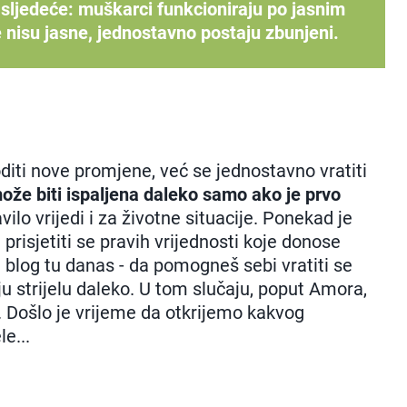
sljedeće: muškarci funkcioniraju po jasnim
nisu jasne, jednostavno postaju zbunjeni.
iti nove promjene, već se jednostavno vratiti
može biti ispaljena daleko samo ako je prvo
vilo vrijedi i za životne situacije. Ponekad je
 prisjetiti se pravih vrijednosti koje donose
j blog tu danas - da pomogneš sebi vratiti se
oju strijelu daleko. U tom slučaju, poput Amora,
i. Došlo je vrijeme da otkrijemo kakvog
e...