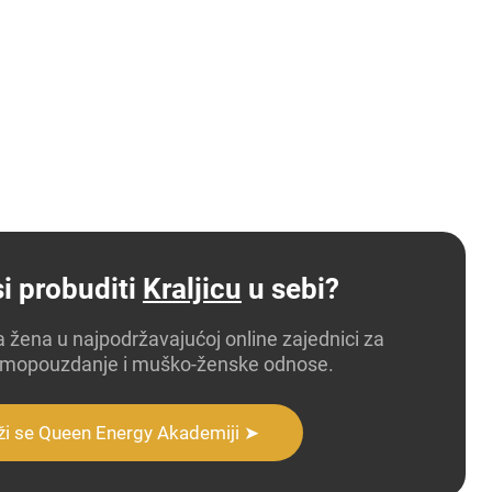
i probuditi
Kraljicu
u sebi?
a žena u najpodržavajućoj online zajednici za
samopouzdanje i muško-ženske odnose.
ži se Queen Energy Akademiji ➤