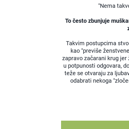
"Nema takvo
To često zbunjuje muškar
Takvim postupcima stvor
kao "previše ženstvene
zapravo začarani krug jer
u potpunosti odgovara, do
teže se otvaraju za ljuba
odabrati nekoga "zloč