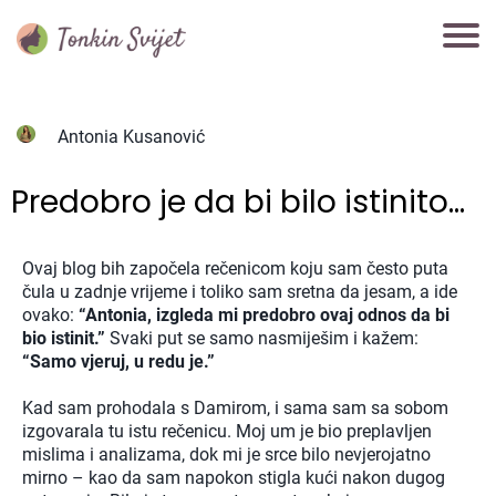
Antonia Kusanović
Predobro je da bi bilo istinito...
Ovaj blog bih započela rečenicom koju sam često puta
čula u zadnje vrijeme i toliko sam sretna da jesam, a ide
ovako:
“Antonia, izgleda mi predobro ovaj odnos da bi
bio istinit.”
Svaki put se samo nasmiješim i kažem:
“Samo vjeruj, u redu je.”
Kad sam prohodala s Damirom, i sama sam sa sobom
izgovarala tu istu rečenicu. Moj um je bio preplavljen
mislima i analizama, dok mi je srce bilo nevjerojatno
mirno – kao da sam napokon stigla kući nakon dugog