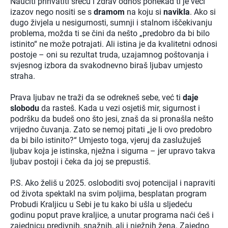
Naučiti prihvatiti sreću i zdrav odnos ponekad ti je veći
izazov nego nositi se s
dramom
na koju si
navikla
. Ako si
dugo živjela u nesigurnosti, sumnji i stalnom iščekivanju
problema, možda ti se čini da nešto „predobro da bi bilo
istinito“ ne može potrajati. Ali istina je da kvalitetni odnosi
postoje – oni su rezultat truda, uzajamnog poštovanja i
svjesnog izbora da svakodnevno biraš ljubav umjesto
straha.
Prava ljubav ne traži da se odrekneš sebe, već ti
daje
slobodu
da rasteš. Kada u vezi osjetiš mir, sigurnost i
podršku da budeš ono što jesi, znaš da si pronašla nešto
vrijedno čuvanja. Zato se nemoj pitati „je li ovo predobro
da bi bilo istinito?“ Umjesto toga, vjeruj da zaslužuješ
ljubav koja je istinska, nježna i sigurna – jer upravo takva
ljubav postoji i čeka da joj se prepustiš.
P.S. Ako želiš u 2025. osloboditi svoj potencijal i napraviti
od života spektakl na svim poljima, besplatan program
Probudi Kraljicu u Sebi je tu kako bi ušla u sljedeću
godinu poput prave kraljice, a unutar programa naći ćeš i
zajednicu predivnih, snažnih, ali i nježnih žena. Zajedno