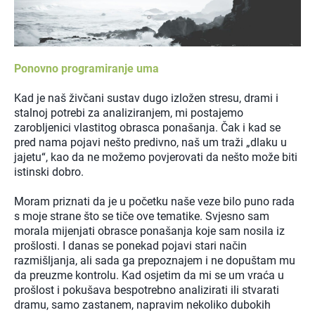
Ponovno programiranje uma
Kad je naš živčani sustav dugo izložen stresu, drami i
stalnoj potrebi za analiziranjem, mi postajemo
zarobljenici vlastitog obrasca ponašanja. Čak i kad se
pred nama pojavi nešto predivno, naš um traži „dlaku u
jajetu“, kao da ne možemo povjerovati da nešto može biti
istinski dobro.
Moram priznati da je u početku naše veze bilo puno rada
s moje strane što se tiče ove tematike. Svjesno sam
morala mijenjati obrasce ponašanja koje sam nosila iz
prošlosti. I danas se ponekad pojavi stari način
razmišljanja, ali sada ga prepoznajem i ne dopuštam mu
da preuzme kontrolu. Kad osjetim da mi se um vraća u
prošlost i pokušava bespotrebno analizirati ili stvarati
dramu, samo zastanem, napravim nekoliko dubokih