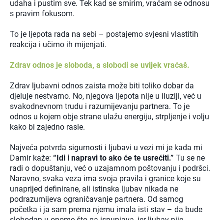
udaha i pustim sve. Tek kad se smirim, vraćam se odnosu
s pravim fokusom.
To je ljepota rada na sebi – postajemo svjesni vlastitih
reakcija i učimo ih mijenjati.
Zdrav odnos je sloboda, a slobodi se uvijek vraćaš.
Zdrav ljubavni odnos zaista može biti toliko dobar da
djeluje nestvarno. No, njegova ljepota nije u iluziji, već u
svakodnevnom trudu i razumijevanju partnera. To je
odnos u kojem obje strane ulažu energiju, strpljenje i volju
kako bi zajedno rasle.
Najveća potvrda sigurnosti i ljubavi u vezi mi je kada mi
Damir kaže:
“Idi i napravi to ako će te usrećiti.”
Tu se ne
radi o dopuštanju, već o uzajamnom poštovanju i podršci.
Naravno, svaka veza ima svoja pravila i granice koje su
unaprijed definirane, ali istinska ljubav nikada ne
podrazumijeva ograničavanje partnera. Od samog
početka i ja sam prema njemu imala isti stav – da bude
slobodan u onome što ga ispunjava, jer ljubav nije