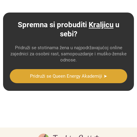
Spremna si probuditi
Kraljicu
u
sebi?
Pridruži se stotinama žena u najpodržavajućoj online
zajednici za osobni rast, samopouzdanje i muško-ženske
odnose.
Pridruži se Queen Energy Akademiji ➤