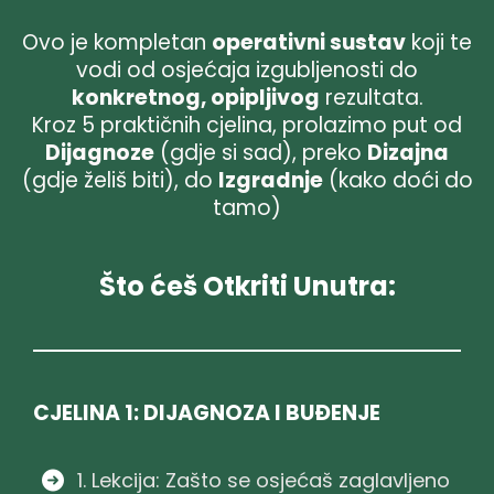
Ovo je kompletan
operativni sustav
koji te
vodi od osjećaja izgubljenosti do
konkretnog, opipljivog
rezultata.
Kroz 5 praktičnih cjelina, prolazimo put od
Dijagnoze
(gdje si sad), preko
Dizajna
(gdje želiš biti), do
Izgradnje
(kako doći do
tamo)
Što ćeš Otkriti Unutra:
CJELINA 1: DIJAGNOZA I BUĐENJE
1. Lekcija: Zašto se osjećaš zaglavljeno