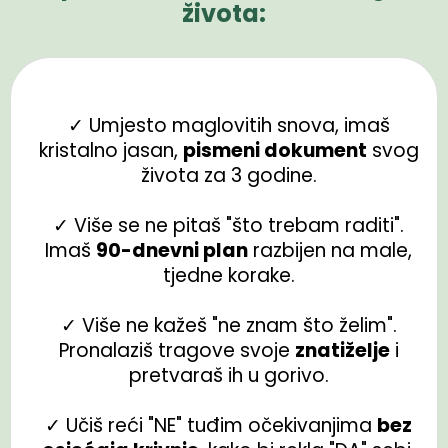
života:
✓ Umjesto maglovitih snova, imaš
kristalno jasan,
pismeni dokument
svog
života za 3 godine.
✓ Više se ne pitaš "što trebam raditi".
Imaš
90-dnevni plan
razbijen na male,
tjedne korake.
✓ Više ne kažeš "ne znam što želim".
Pronalaziš tragove svoje
znatiželje
i
pretvaraš ih u gorivo.
✓ Učiš reći "NE" tuđim očekivanjima
bez