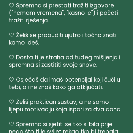
🤍 Spremna si prestati tražiti izgovore
("nemam vremena", "kasno je") i početi
tražiti rješenja.
🤍 Želiš se probuditi ujutro i točno znati
kamo ideš.
🤍 Dosta ti je straha od tuđeg mišljenja i
spremna si zaštititi svoje snove.
🤍 Osjećaš da imaš potencijal koji čuči u
tebi, ali ne znaš kako ga otključati.
🤍 Želiš praktičan sustav, a ne samo
lijepu motivaciju koja ispari za dva dana.
🤍 Spremna si sjetiti se tko si bila prije
nego što ti je svijet rekao tko bi trebala