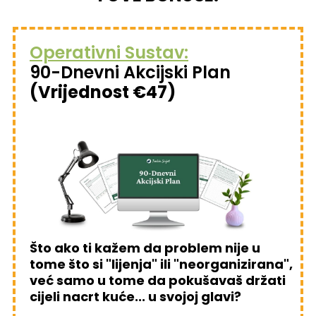
Operativni Sustav:
90-Dnevni Akcijski Plan
(Vrijednost €47)
Što ako ti kažem da problem nije u
tome što si "lijenja" ili "neorganizirana",
već samo u tome da pokušavaš držati
cijeli nacrt kuće... u svojoj glavi?