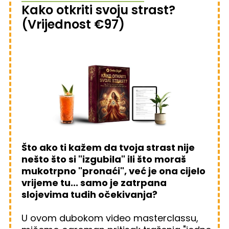
Kako otkriti svoju strast?
(Vrijednost €97)
Što ako ti kažem da tvoja strast nije
nešto što si "izgubila" ili što moraš
mukotrpno "pronaći", već je ona cijelo
vrijeme tu... samo je zatrpana
slojevima tuđih očekivanja?
U ovom dubokom video masterclassu,