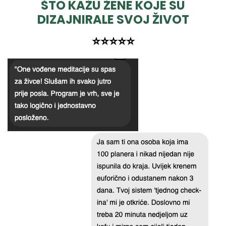
ŠTO KAŽU ŽENE KOJE SU
DIZAJNIRALE SVOJ ŽIVOT
⭐️⭐️⭐️⭐️⭐️