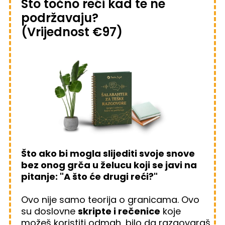
Što točno reći kad te ne
podržavaju?
(Vrijednost €97)
Što ako bi mogla slijediti svoje snove
bez onog grča u želucu koji se javi na
pitanje: "A što će drugi reći?"
Ovo nije samo teorija o granicama. Ovo
su doslovne
skripte i rečenice
koje
možeš koristiti odmah, bilo da razgovaraš