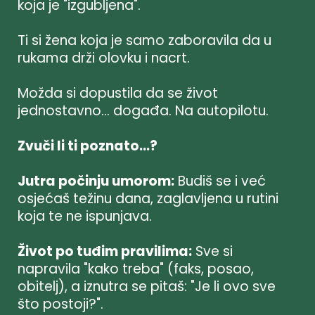
koja je "izgubljena".
Ti si žena koja je samo zaboravila da u
rukama drži olovku i nacrt.
Možda si dopustila da se život
jednostavno... događa. Na autopilotu.
Zvuči li ti poznato...?
Jutra počinju umorom:
Budiš se i već
osjećaš težinu dana, zaglavljena u rutini
koja te ne ispunjava.
Život po tuđim pravilima:
Sve si
napravila "kako treba" (faks, posao,
obitelj), a iznutra se pitaš: "Je li ovo sve
što postoji?".