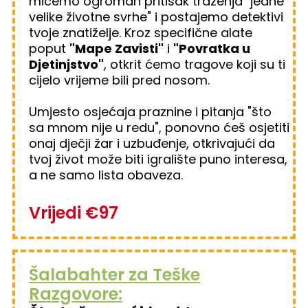
mičemo ogroman pritisak traženja "jedne
velike životne svrhe" i postajemo detektivi
tvoje znatiželje. Kroz specifične alate
poput
"Mape Zavisti"
i
"Povratka u
Djetinjstvo"
, otkrit ćemo tragove koji su ti
cijelo vrijeme bili pred nosom.
Umjesto osjećaja praznine i pitanja "što
sa mnom nije u redu", ponovno ćeš osjetiti
onaj dječji žar i uzbuđenje, otkrivajući da
tvoj život može biti igralište puno interesa,
a ne samo lista obaveza.
Vrijedi €97
Šalabahter za Teške
Razgovore: