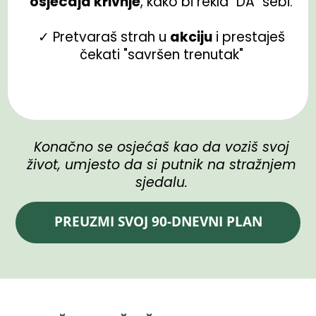
osjećaja krivnje
, kako bi rekla "DA" sebi.
✓ Pretvaraš strah u
akciju
i prestaješ
čekati "savršen trenutak"
Konačno se osjećaš kao da voziš svoj
život, umjesto da si putnik na stražnjem
sjedalu.
PREUZMI SVOJ 90-DNEVNI PLAN