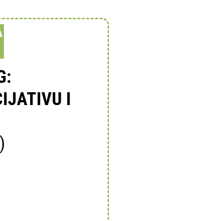
A
G:
IJATIVU I
)