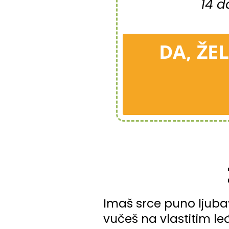
14 d
DA, ŽE
Imaš srce puno ljubavi
vučeš na vlastitim le