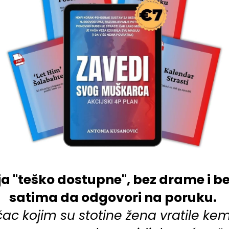
ja "teško dostupne", bez drame i b
satima da odgovori na poruku.
ečac kojim su stotine žena vratile ke