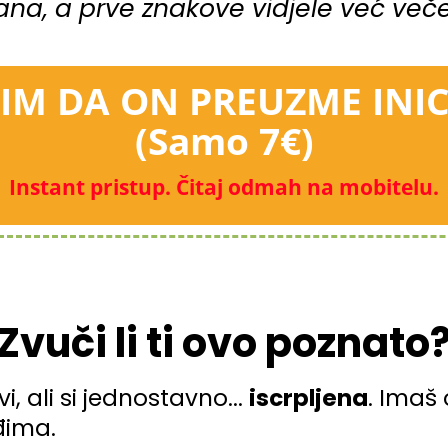
ana, a prve znakove vidjele već več
LIM DA ON PREUZME INIC
(Samo 7€)
Instant pristup. Čitaj odmah na mobitelu.
Zvuči li ti ovo poznato
, ali si jednostavno...
iscrpljena
. Imaš 
đima.