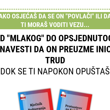
AKO OSJEĆAŠ DA SE ON "POVLAČI" ILI D
TI MORAŠ VODITI VEZU...
D "MLAKOG" DO OPSJEDNUTO
NAVESTI DA ON PREUZME INIC
TRUD
(DOK SE TI NAPOKON OPUŠTAŠ