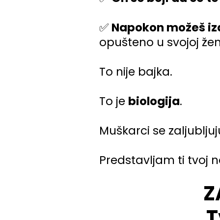
✅
Napokon možeš iz
opušteno u svojoj žens
To nije bajka.
To je
biologija
.
Muškarci se zaljublju
Predstavljam ti tvoj n
Z
T