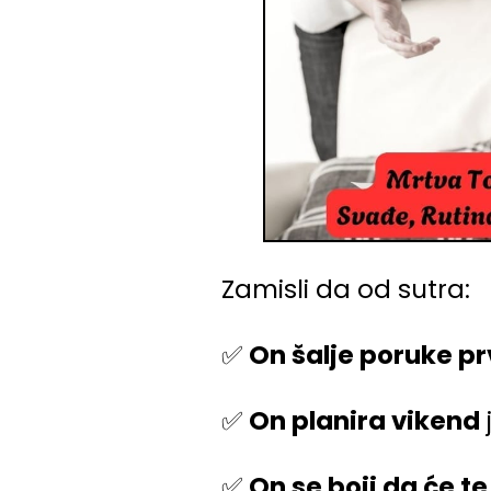
Zamisli da od sutra:
✅
On šalje poruke pr
✅
On planira vikend
j
✅
On se boji da će te