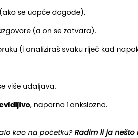
e (ako se uopće dogode).
 razgovore (a on se zatvara).
ruku (i analiziraš svaku riječ kad napo
 se više udaljava.
evidljivo
, naporno i anksiozno.
stalo kao na početku?
Radim li ja nešto 