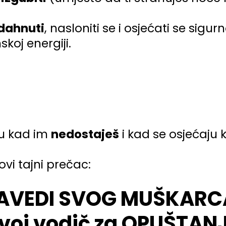
dahnuti
, nasloniti se i osjećati se sigu
koj energiji.
ju kad im
nedostaješ
i kad se osjećaju k
ovi tajni prečac:
AVEDI SVOG MUŠKARC
voj vodič za OPUŠTAN