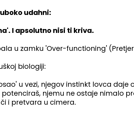
 duboko udahni:
a'. I apsolutno nisi ti kriva.
ala u zamku 'Over-functioning' (Pretje
škoj biologiji:
osao' u vezi, njegov instinkt lovca daje o
 i potenciraš, njemu ne ostaje nimalo pr
či i pretvara u cimera.