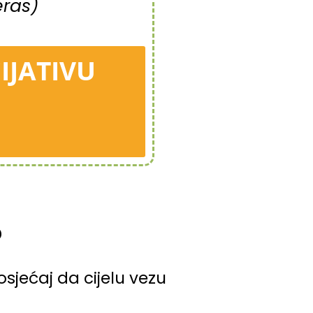
eras)
IJATIVU
?
osjećaj da cijelu vezu