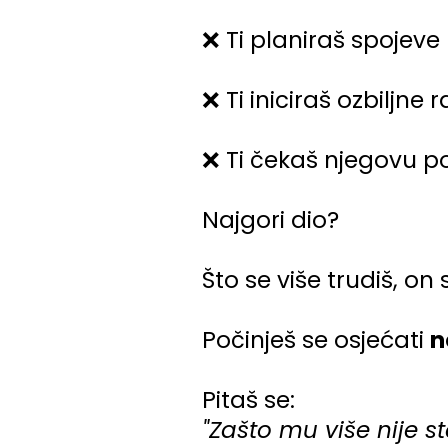
❌ Ti planiraš spojev
❌ Ti iniciraš ozbiljne
❌ Ti čekaš njegovu po
Najgori dio?
Što se više trudiš, on
Počinješ se osjećati
n
Pitaš se:
"Zašto mu više nije 