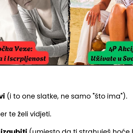
vi
(i to one slatke, ne samo "što ima").
er te želi vidjeti.
 izgubiti
(umjesto da ti strahuješ hoće li