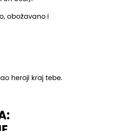
rno, obožavano i
ao heroji kraj tebe.
A:
JE