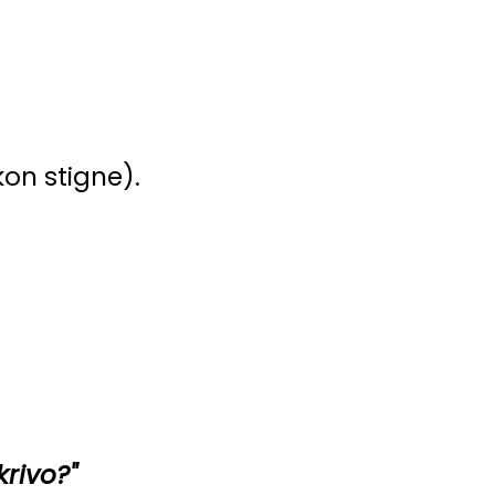
kon stigne).
krivo?"