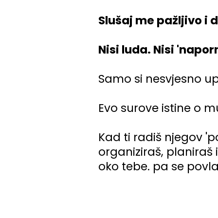
Slušaj me pažljivo i
Nisi luda. Nisi 'naporn
Samo si nesvjesno up
Evo surove istine o mu
Kad ti radiš njegov 'p
organiziraš, planiraš
oko tebe. pa se povla