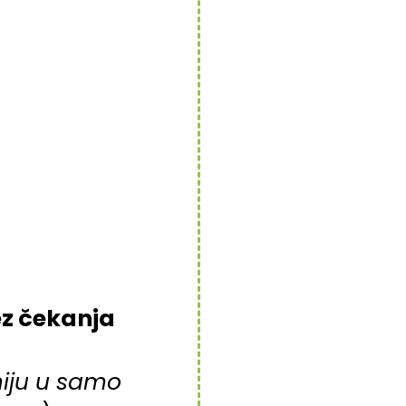
ez čekanja
miju u samo