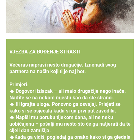
VJEŽBA ZA BUĐENJE STRASTI
Večeras napravi nešto drugačije. Iznenadi svog
partnera na način koji ti je naj hot.
Primjeri:
🔥 Dogovori izlazak – ali malo drugačije nego inače.
Nađite se na nekom mjestu kao da ste stranci.
🔥 Ili igrajte uloge. Ponovno ga osvajaj. Prisjeti se
kako si se osjećala kada si ga prvi put zavodila.
🔥 Napiši mu poruku tijekom dana, ali ne neku
uobičajenu – pošalji mu nešto što će ga natjerati da te
cijeli dan zamišlja.
🔥Kada ga vidiš, pogledaj ga onako kako si ga gledala