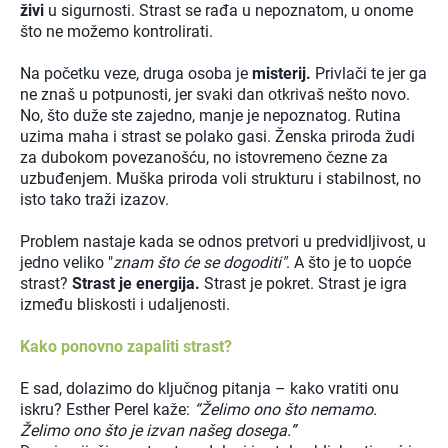
živi
u sigurnosti. Strast se rađa u nepoznatom, u onome
što ne možemo kontrolirati.
Na početku veze, druga osoba je
misterij.
Privlači te jer ga
ne znaš u potpunosti, jer svaki dan otkrivaš nešto novo.
No, što duže ste zajedno, manje je nepoznatog. Rutina
uzima maha i strast se polako gasi. Ženska priroda žudi
za dubokom povezanošću, no istovremeno čezne za
uzbuđenjem. Muška priroda voli strukturu i stabilnost, no
isto tako traži izazov.
Problem nastaje kada se odnos pretvori u predvidljivost, u
jedno veliko "
znam što će se dogoditi"
. A što je to uopće
strast?
Strast je energija.
Strast je pokret. Strast je igra
između bliskosti i udaljenosti.
Kako ponovno zapaliti strast?
E sad, dolazimo do ključnog pitanja – kako vratiti onu
iskru? Esther Perel kaže:
“Želimo ono što nemamo.
Želimo ono što je izvan našeg dosega.”