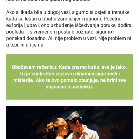
Ako si ikada bila u dugoj vezi, sigurno si osjetila trenutke
kada su leptiri u trbuhu zamijenjeni rutinom. Početna
euforija ljubavi, ono uzbuđenje iščekivanja poruke, dodira,
pogleda – s vremenom postaje poznato, sigurno i
ponekad dosadno. Ali nije problem u vezi. Nije problem ni
u tebi, ni u njemu.
Obožavam rečenicu: Kada znamo kako, sve je lako.
Tu je konkretno izazov u dinamici sigurnosti i
misterije. Ako te ovo pomalo zbunjuje, ne brini sve
objasnim u nastavku.