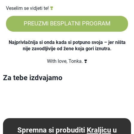
Veselim se vidjeti te!
❣️
PREUZMI BESPLATNI PROGRAM
Najprivlačnija si onda kada si potpuno svoja – jer ništa
nije zavodljivije od žene koja gori iznutra.
With love, Tonka. ❣️
Za tebe izdvajamo
Spremna si probuditi
Kraljicu
u