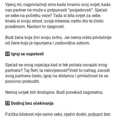
Vjeruj mi, najprivlačniji smo kada imamo svoj svijet, kada
nas partner ne može u potpunosti “posjedovati”. Sjećaš
se sebe na početku veze? Tada si bila svijet za sebe.
Imala si svoju strast, svoje interese, nešto što te činilo
posebnom. Nastavi to njegovati.
Budi žena koja živi svoju svrhu. Jer nema ništa privlačnije
od žene koja je ispunjena i zadovoljna sobom.
3️⃣ Igraj se napetosti
Sjećaš se onog osjećaja kad si tek počela osvajati svog
partnera? Taj flert, ta neizvjesnost?Vrati to natrag, zavodi
svog partnera često, igraj na distancu i privlačnost će se
ponovno probuditi.
Nemoj uvijek biti dostupna. Budi ponekad zagonetna.
4️⃣ Dodiruj bez očekivanja
Fizička bliskost nije samo seks, nježni dodiri, poljupci bez