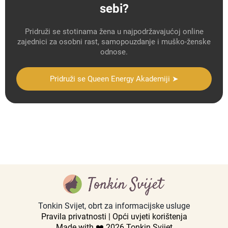
sebi?
Pridruži se stotinama žena u najpodržavajućoj online
zajednici za osobni rast, samopouzdanje i muško-ženske
odnose.
Pridruži se Queen Energy Akademiji ➤
Tonkin Svijet, obrt za informacijske usluge
Pravila privatnosti
|
Opći uvjeti korištenja
Made with ❤️ 2026 Tonkin Svijet