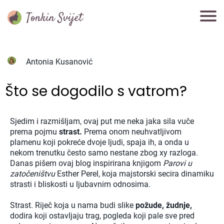
Antonia Kusanović
Što se dogodilo s vatrom?
Sjedim i razmišljam, ovaj put me neka jaka sila vuče
prema pojmu
strast.
Prema onom neuhvatljivom
plamenu koji pokreće dvoje ljudi, spaja ih, a onda u
nekom trenutku često samo nestane zbog xy razloga.
Danas pišem ovaj blog inspirirana knjigom
Parovi u
zatočeništvu
Esther Perel, koja majstorski secira dinamiku
strasti i bliskosti u ljubavnim odnosima.
Strast. Riječ koja u nama budi slike
požude, žudnje,
dodira koji ostavljaju trag, pogleda koji pale sve pred