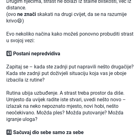
Drugim riječima, strast ne dolazi iz stalne bliskosti, već iz
distance.
(ovo
ne znači
skakati na drugi cvijet, da se na razumije
krivo😄)
Evo nekoliko načina kako možeš ponovno probuditi strast
u svojoj vezi:
1️⃣ Postani nepredvidiva
Zapitaj se – kada ste zadnji put napravili nešto drugačije?
Kada ste zadnji put doživjeli situaciju koja vas je oboje
izbacila iz rutine?
Rutina ubija uzbuđenje. A strast treba prostor da diše.
Umjesto da uvijek radite iste stvari, uvedi nešto novo –
izlazak na neko nepoznato mjesto, novi hobi, nešto
neočekivano. Možda ples? Možda putovanje? Možda
igranje uloga?
2️⃣ Sačuvaj dio sebe samo za sebe