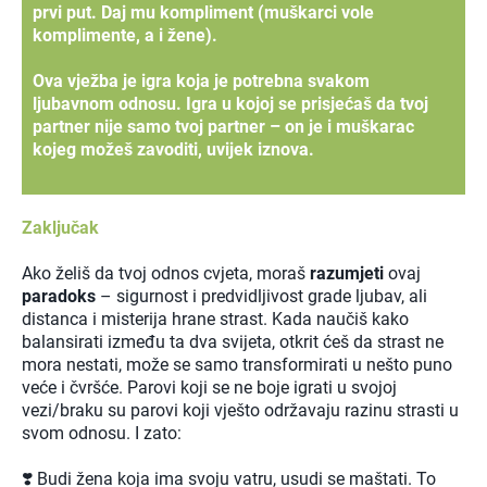
prvi put. Daj mu kompliment (muškarci vole
komplimente, a i žene).
Ova vježba je igra koja je potrebna svakom
ljubavnom odnosu. Igra u kojoj se prisjećaš da tvoj
partner nije samo tvoj partner – on je i muškarac
kojeg možeš zavoditi, uvijek iznova.
Zaključak
Ako želiš da tvoj odnos cvjeta, moraš
razumjeti
ovaj
paradoks
– sigurnost i predvidljivost grade ljubav, ali
distanca i misterija hrane strast. Kada naučiš kako
balansirati između ta dva svijeta, otkrit ćeš da strast ne
mora nestati, može se samo transformirati u nešto puno
veće i čvršće. Parovi koji se ne boje igrati u svojoj
vezi/braku su parovi koji vješto održavaju razinu strasti u
svom odnosu. I zato:
❣️ Budi žena koja ima svoju vatru, usudi se maštati. To