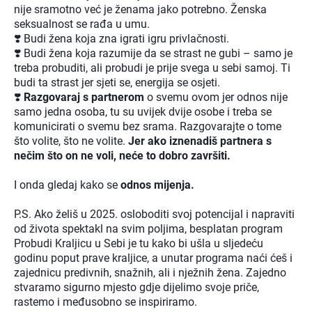
nije sramotno već je ženama jako potrebno. Ženska
seksualnost se rađa u umu.
❣️ Budi žena koja zna igrati igru privlačnosti.
❣️ Budi žena koja razumije da se strast ne gubi – samo je
treba probuditi, ali probudi je prije svega u sebi samoj. Ti
budi ta strast jer sjeti se, energija se osjeti.
❣️
Razgovaraj s partnerom
o svemu ovom jer odnos nije
samo jedna osoba, tu su uvijek dvije osobe i treba se
komunicirati o svemu bez srama. Razgovarajte o tome
što volite, što ne volite.
Jer ako iznenadiš partnera s
nečim što on ne voli, neće to dobro završiti.
I onda gledaj kako se
odnos mijenja.
P.S. Ako želiš u 2025. osloboditi svoj potencijal i napraviti
od života spektakl na svim poljima, besplatan program
Probudi Kraljicu u Sebi je tu kako bi ušla u sljedeću
godinu poput prave kraljice, a unutar programa naći ćeš i
zajednicu predivnih, snažnih, ali i nježnih žena. Zajedno
stvaramo sigurno mjesto gdje dijelimo svoje priče,
rastemo i međusobno se inspiriramo.