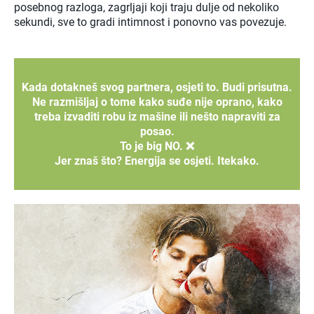
posebnog razloga, zagrljaji koji traju dulje od nekoliko
sekundi, sve to gradi intimnost i ponovno vas povezuje.
Kada dotakneš svog partnera, osjeti to. Budi prisutna.
Ne razmišljaj o tome kako suđe nije oprano, kako
treba izvaditi robu iz mašine ili nešto napraviti za
posao.
To je big NO. ❌
Jer znaš što? Energija se osjeti. Itekako.