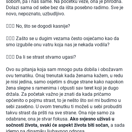
sobom, pa i nas same. Na početku veze, ona je prirodna.
Dolazi sama od sebe bez da išta posebno radimo. Sve je
novo, nepoznato, uzbudljivo.
🤷🏻‍♀️ No, što se dogodi kasnije?
🤷🏻‍♀️ Zašto se u dugim vezama često osjećamo kao da
smo izgubile onu vatru koja nas je nekada vodila?
🤷🏻‍♀️ Da li se strast stvarno ugasi?
Ovo su pitanja koja sam mnogo puta dobila i obožavam
ovu tematiku. Onaj trenutak kada ženama kažem, u redu
je nisi jedina, samo osjetim s druge strane kako napokon
žena slegne s ramenima i otpusti sav teret koji je dugo
držala. Za početak važno je znati da kada pričamo
općenito o pojmu strast, to je nešto što svi mi budimo u
sebi zasebno. U ovom trenutku ti možeš u sebi probuditi
takvu strast da pršti na sve strane. Ona nije samo za
odabrane, ona je stvar fokusa.
Ako svjesno uživaš u
sočnosti života, svaki će aspekt života biti sočan,
a sada
idemo na dinamiku ljubavnog odnosa.