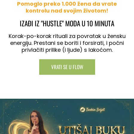
Pomoglo preko 1.000 žena da vrate
kontrolu nad svojim životom!
IZAĐI IZ "HUSTLE" MODA U 10 MINUTA
Korak-po-korak rituali za povratak u žensku
energiju. Prestani se boriti i forsirati, i počni
privlačiti prilike (i ljude) s lakoćom.
VRATI SE U FLOW