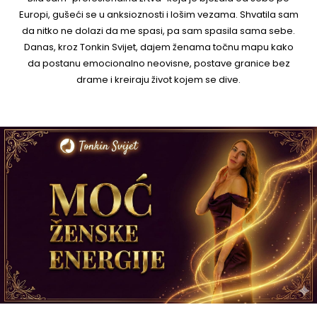
a
Europi, gušeći se u anksioznosti i lošim vezama. Shvatila sam
da nitko ne dolazi da me spasi, pa sam spasila sama sebe.
Danas, kroz Tonkin Svijet, dajem ženama točnu mapu kako
da postanu emocionalno neovisne, postave granice bez
drame i kreiraju život kojem se dive.