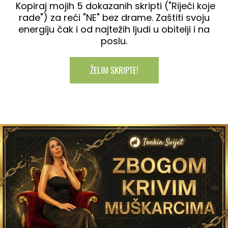
Kopiraj mojih 5 dokazanih skripti ("Riječi koje
rade") za reći "NE" bez drame. Zaštiti svoju
energiju čak i od najtežih ljudi u obitelji i na
poslu.
ŽELIM SKRIPTE!