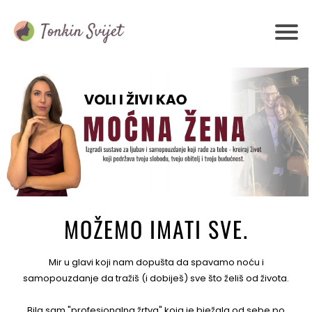
N
a
sl
o
v
n
a
B
l
o
g
MOŽEMO IMATI SVE.
P
ri
Mir u glavi koji nam dopušta da spavamo noću i
j
samopouzdanje da tražiš (i dobiješ) sve što želiš od života.
a
v
Bila sam "profesionalna žrtva" koja je bježala od sebe po